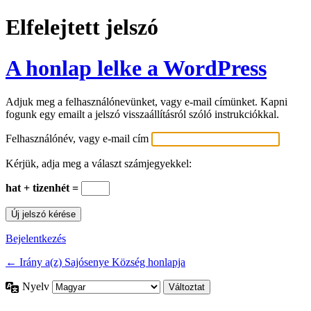
Elfelejtett jelszó
A honlap lelke a WordPress
Adjuk meg a felhasználónevünket, vagy e-mail címünket. Kapni
fogunk egy emailt a jelszó visszaállításról szóló instrukciókkal.
Felhasználónév, vagy e-mail cím
Kérjük, adja meg a választ számjegyekkel:
hat + tizenhét =
Bejelentkezés
← Irány a(z) Sajósenye Község honlapja
Nyelv