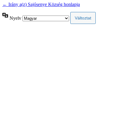
← Irány a(z) Sajósenye Község honlapja
Nyelv