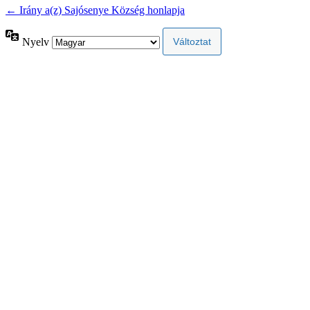
← Irány a(z) Sajósenye Község honlapja
Nyelv