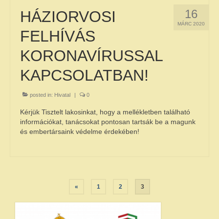
Közérdekű adatok – Gazdálkodási adatok
16
HÁZIORVOSI
MÁRC 2020
INTÉZMÉNYEK
FELHÍVÁS
KORONAVÍRUSSAL
Faluház
KAPCSOLATBAN!
Fiatalok háza
Sajósenyei Aprajafalva Óvoda és Mini
posted in:
Hivatal
|
0
Bölcsőde
Kérjük Tisztelt lakosinkat, hogy a mellékletben található
Egyéb intézmények
információkat, tanácsokat pontosan tartsák be a magunk
és embertársaink védelme érdekében!
EGYÉB
Civil szervezetek
Bejegyzések
Testvértelepülés
«
1
2
3
lapozása
Szolgáltatók