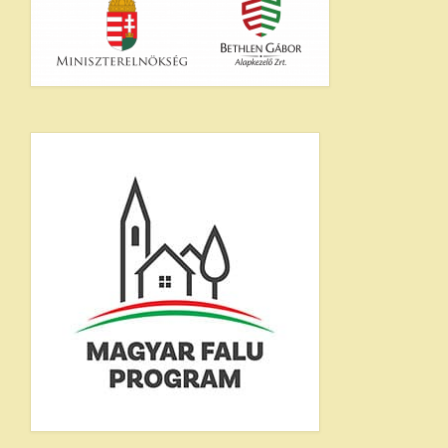
Ökumenikus templom
Egyéb intézmények
Pályázatok
E-ÖNKORMÁNYZAT
Rendeletek
Letölthető nyomtatványok
GALÉRIA
Választás 2024