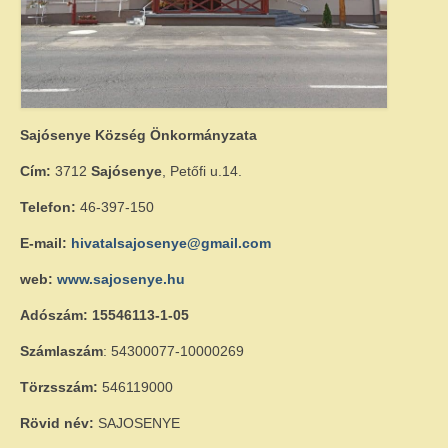
Közérdekű adatok – Gazdálkodási adatok
INTÉZMÉNYEK
Faluház
Sajósenye Község Önkormányzata
Fiatalok háza
Cím:
3712
Sajósenye
, Petőfi u.14.
Sajósenyei Aprajafalva Óvoda és Mini
Bölcsőde
Telefon:
46-397-150
E-mail:
hivatalsajosenye@gmail.com
Egyéb intézmények
web:
www.sajosenye.hu
EGYÉB
Adószám: 15546113-1-05
Civil szervezetek
Számlaszám
: 54300077-10000269
Testvértelepülés
Törzsszám:
546119000
Szolgáltatók
Rövid név:
SAJOSENYE