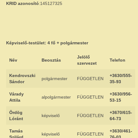
Ökumenikus templom
KRID azonosító
:145127325
Egyéb intézmények
Pályázatok
E-ÖNKORMÁNYZAT
Képviselő-testület: 4 fő + polgármester
Rendeletek
Jelölő
Név
Beosztás
Telefon
szervezet
Letölthető nyomtatványok
Kendrovszki
+3630/555-
GALÉRIA
polgármester
FÜGGETLEN
Sándor
35-93
Választás 2024
Várady
+3630/956-
alpolgármester
FÜGGETLEN
Attila
53-15
Ördög
+3670/615-
képviselő
FÜGGETLEN
Lóránt
64-73
Tamás
+3630/461-
képviselő
FÜGGETLEN
Szilárd
76-03