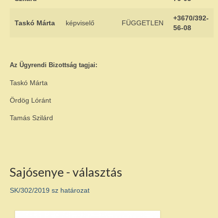
+3670/392-
Taskó Márta
képviselő
FÜGGETLEN
56-08
Az Ügyrendi Bizottság tagjai:
Taskó Márta
Ördög Lóránt
Tamás Szilárd
Sajósenye - választás
SK/302/2019 sz határozat