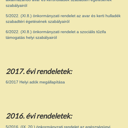
szabályairól
Közérdekű adatok – Gazdálkodási adatok
5/2022. (XI.8.) önkormányzati rendelet az avar és kerti hulladék
INTÉZMÉNYEK
szabadtéri égetésének szabályairól
Faluház
6/2022. (XI.8.) önkormányzati rendelet a szociális tűzifa
támogatás helyi szabályairól
Fiatalok háza
Sajósenyei Aprajafalva Óvoda és Mini
Bölcsőde
2017. évi rendeletek:
Egyéb intézmények
6/2017 Helyi adók megállapítása
EGYÉB
Civil szervezetek
Testvértelepülés
2016. évi rendeletek:
Szolgáltatók
5/2016. (IX. 20.) önkormányzati rendelet az egészségügyi