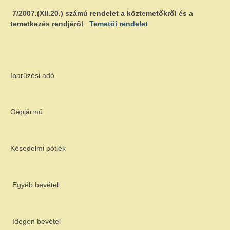
7/2007.(XII.20.) számú rendelet
a köztemetőkről és a
temetkezés rendjéről
Temetői rendelet
Iparűzési adó
Gépjármű
Késedelmi pótlék
Egyéb bevétel
Idegen bevétel