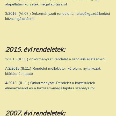
Ökumenikus templom
alapellátási körzetek megállapításáról
Egyéb intézmények
3/2016. (VI.07.) önkormányzati rendelet a hulladékgazdálkodási
közszolgáltatásról
Pályázatok
E-ÖNKORMÁNYZAT
Rendeletek
2015. évi rendeletek:
Letölthető nyomtatványok
2/2015.(II.11.) önkormányzati rendelet a szociális ellátásokról
GALÉRIA
A 2/2015.(II.11.) Rendelet mellékletei: kérelem, nyilatkozat,
kitöltési útmutató
Választás 2024
4/2015. (II.11.) Önkormányzati Rendelet a közterületek
elnevezéséről és a házszám-megállapítás szabályairól
2007. évi rendeletek: