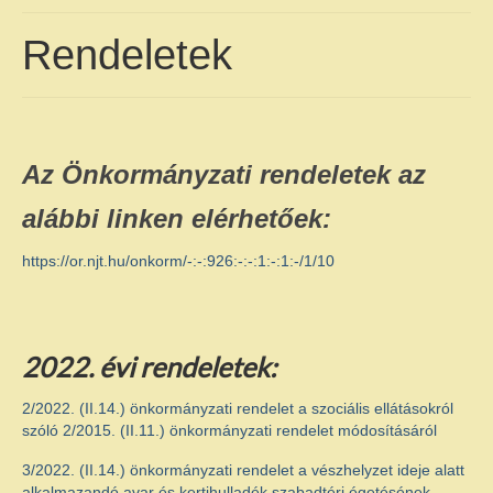
SAJÓSENYÉRŐL
Rendeletek
Földrajzi jellemzők
Települési adatok
Településtörténet
Az Önkormányzati rendeletek az
KÖZIGAZGATÁS
alábbi linken elérhetőek:
Sajósenye község Önkormányzata
https://or.njt.hu/onkorm/-:-:926:-:-:1:-:1:-/1/10
Polgármesteri Hivatal
Közérdekű adatok
2022. évi rendeletek:
Közérdekű adatok – Szervezeti,
személyzeti adatok
2/2022. (II.14.) önkormányzati rendelet a szociális ellátásokról
szóló 2/2015. (II.11.) önkormányzati rendelet módosításáról
Közérdekű adatok – Tevékenységre,
3/2022. (II.14.) önkormányzati rendelet a vészhelyzet ideje alatt
működésre vonatkozó adatok
alkalmazandó avar és kertihulladék szabadtéri égetésének