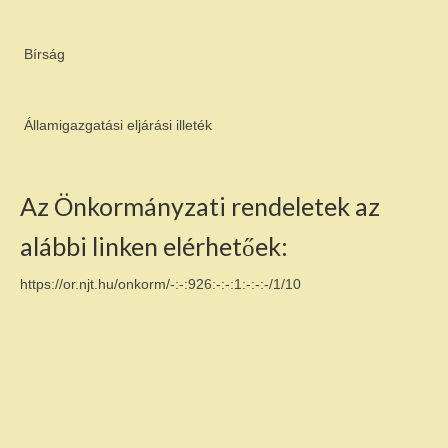
Bírság
Államigazgatási eljárási illeték
Az Önkormányzati rendeletek az
alábbi linken elérhetőek:
https://or.njt.hu/onkorm/-:-:926:-:-:1:-:-:-/1/10