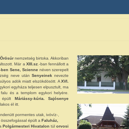
z
Örösúr
nemzetség birtoka. Akkoriban
ltozott. Már a
XIII.sz
.-ban fennállott a
–ben Sene, Scienne
néven szerepelt
község neve után
Senyeinek
nevezte
 súlyos adók miatt elszökdösött. A
XVI.
gykori egyháza teljesen elpusztult, ma
 falu és a templom egykori helyére.
 épült
Máriássy-kúria. Sajósenye
lakos él itt.
indenütt pormentes utak, ivóvíz-,
y összefogással épült a
Faluház,
 a
Polgármesteri Hivatalon
túl
orvosi