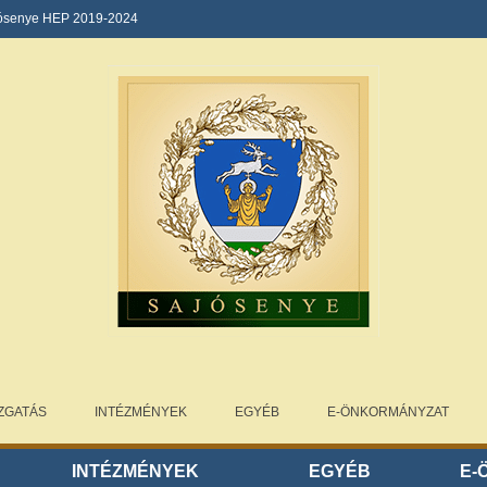
ósenye HEP 2019-2024
ZGATÁS
INTÉZMÉNYEK
EGYÉB
E-ÖNKORMÁNYZAT
S
INTÉZMÉNYEK
EGYÉB
E-