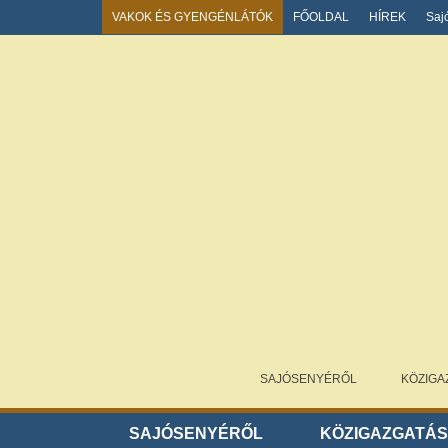
VAKOK ÉS GYENGÉNLÁTÓK
FŐOLDAL
HÍREK
Saj
SAJÓSENYÉRŐL
KÖZIGA
SAJÓSENYÉRŐL
KÖZIGAZGATÁ