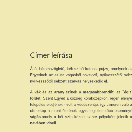
Címer leírása
Álló, háromszögletű, kék színű katonai pajzs, amelynek al
Egyednek az ezüst vágásból növekvő, nyílvesszőtől sebzet
nyílvesszőtől sebzett szarvas helyezkedik el.
A
kék
és az
arany
színek a
magasabbrendűt,
az
"égit
földet
. Szent Egyed a község koraközépkori, régen eleny
település elődjének - volt a védőszentje, így címeren val
címerkép a szent életének egyik legjellemzőbb esemény
vágás
-amely a két szín között szinte pólyaként jelenik
nevében viseli.