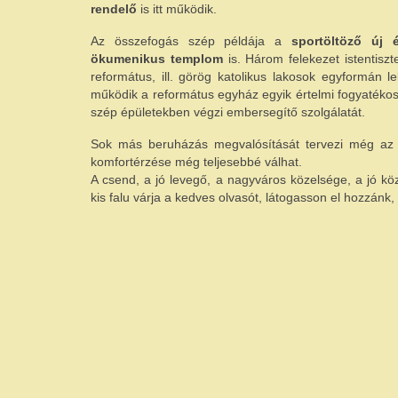
rendelő
is itt működik.
Az összefogás szép példája a
sportöltöző új é
ökumenikus templom
is. Három felekezet istentiszte
református, ill. görög katolikus lakosok egyformán l
működik a református egyház egyik értelmi fogyatékos
szép épületekben végzi embersegítő szolgálatát.
Sok más beruházás megvalósítását tervezi még az ö
komfortérzése még teljesebbé válhat.
A csend, a jó levegő, a nagyváros közelsége, a jó kö
kis falu várja a kedves olvasót, látogasson el hozzánk