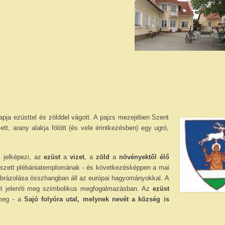
apja ezüsttel és zölddel vágott. A pajzs mezejében Szent
t, arany alakja fölött (és vele érintkezésben) egy ugró,
" jelképezi, az
ezüst
a
vizet
, a
zöld
a
növényektől élő
észett plébániatemplomának - és következésképpen a mai
ó ábrázolása összhangban áll az európai hagyományokkal. A
ét jeleníti meg szimbolikus megfogalmazásban. Az
ezüst
 meg - a
Sajó folyóra utal, melynek nevét a község is