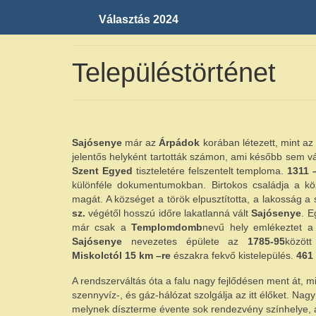
Választás 2024
Településtörténet
Sajósenye
már az
Árpádok
korában létezett, mint a
jelentős helyként tartották számon, ami később sem vá
Szent Egyed
tiszteletére felszentelt temploma.
1311 
különféle dokumentumokban. Birtokos családja a 
magát. A községet a török elpusztította, a lakosság a
sz.
végétől hosszú időre lakatlanná vált
Sajósenye
. E
már csak a
Templomdomb
nevű hely emlékeztet a
Sajósenye
nevezetes épülete az
1785-95
között
Miskolctól 15 km –re
északra fekvő kistelepülés.
461
A rendszerváltás óta a falu nagy fejlődésen ment át, m
szennyvíz-, és gáz-hálózat szolgálja az itt élőket. Nag
melynek díszterme évente sok rendezvény színhelye,