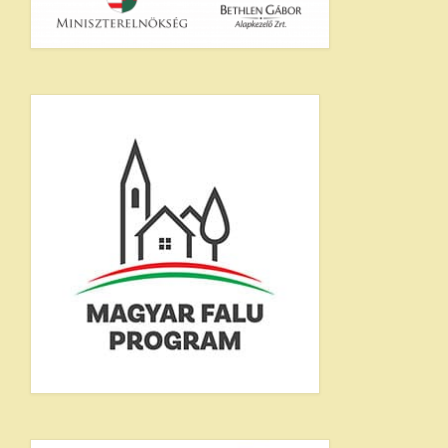
Ökumenikus templom
Egyéb intézmények
Pályázatok
E-ÖNKORMÁNYZAT
Rendeletek
Letölthető nyomtatványok
GALÉRIA
Választás 2024