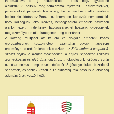
információival és új szerkezetében. Fontos, hogy együttesen
Közérdekű adatok – Gazdálkodási adatok
alakítsuk ki, töltsük meg tartalommal fejezeteit. Észrevételeikkel,
javaslataikkal járuljanak hozzá egy kis községhez méltó hivatalos
INTÉZMÉNYEK
honlap kialakításához.Persze az interneten keresztül nem derül ki,
hogy községünk lakói kedves, vendégszerető emberek. Szívesen
Faluház
ajánlom ezért mindenkinek, látogassanak el hozzánk, győződjenek
meg személyesen róla, ismerjenek meg bennünket.
Fiatalok háza
A község múltjából az itt élő és dolgozó emberek közös
erőfeszítésének köszönhetően számtalan egyéb nagyszerű
Sajósenyei Aprajafalva Óvoda és Mini
eredményre is méltán lehetünk büszkék: az
Erős emberek csapata 3-
Bölcsőde
szoros bajnok a Kárpát Medencében
, a
Lajtos Népdalkör 3-szoros
aranyfokozatú és nívó díjas együttes,
a településünk fejlődése során
Egyéb intézmények
az ökumenikus templomunk építését Sajósenye lakói önzetlenül
segítették, és többek között a Lélekharang felállítása is a lakosság
EGYÉB
adományának köszönhető.
Civil szervezetek
Testvértelepülés
Szolgáltatók