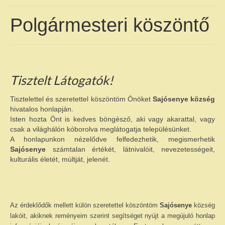
SAJÓSENYÉRŐL
Polgármesteri köszöntő
Földrajzi jellemzők
Települési adatok
Településtörténet
Tisztelt Látogatók!
KÖZIGAZGATÁS
Tisztelettel és szeretettel köszöntöm Önöket
Sajósenye község
hivatalos honlapján.
Sajósenye község Önkormányzata
Isten hozta Önt is kedves böngésző, aki vagy akarattal, vagy
csak a világhálón kóborolva meglátogatja településünket.
Polgármesteri Hivatal
A honlapunkon nézelődve felfedezhetik, megismerhetik
Sajósenye
számtalan értékét, látnivalóit, nevezetességeit,
Közérdekű adatok
kulturális életét, múltját, jelenét.
Közérdekű adatok – Szervezeti,
személyzeti adatok
Közérdekű adatok – Tevékenységre,
Az érdeklődők mellett külön szeretettel köszöntöm
Sajósenye
község
működésre vonatkozó adatok
lakóit, akiknek reményeim szerint segítséget nyújt a megújuló honlap