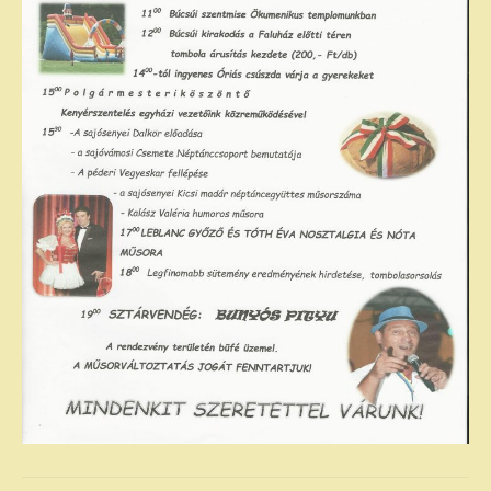
Közérdekű adatok – Gazdálkodási adatok
INTÉZMÉNYEK
Faluház
Fiatalok háza
Sajósenyei Aprajafalva Óvoda és Mini
Bölcsőde
Egyéb intézmények
EGYÉB
Civil szervezetek
Testvértelepülés
Szolgáltatók