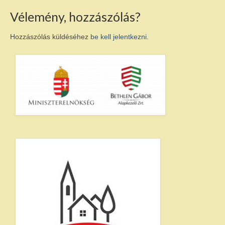
Ökumenikus templom
Vélemény, hozzászólás?
Egyéb intézmények
Hozzászólás küldéséhez
be kell jelentkezni
.
Pályázatok
E-ÖNKORMÁNYZAT
Rendeletek
Letölthető nyomtatványok
GALÉRIA
Választás 2024