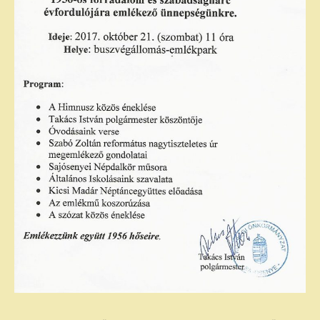
Közérdekű adatok – Gazdálkodási adatok
INTÉZMÉNYEK
Faluház
Fiatalok háza
Sajósenyei Aprajafalva Óvoda és Mini
Bölcsőde
Egyéb intézmények
EGYÉB
Civil szervezetek
Testvértelepülés
Szolgáltatók