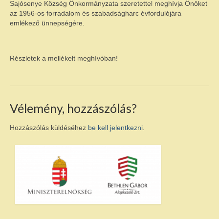
Ökumenikus templom
Sajósenye Község Önkormányzata szeretettel meghívja Önöket
az 1956-os forradalom és szabadságharc évfordulójára
Egyéb intézmények
emlékező ünnepségére.
Pályázatok
Részletek a mellékelt meghívóban!
E-ÖNKORMÁNYZAT
Rendeletek
Letölthető nyomtatványok
Vélemény, hozzászólás?
GALÉRIA
Hozzászólás küldéséhez
be kell jelentkezni
.
Választás 2024