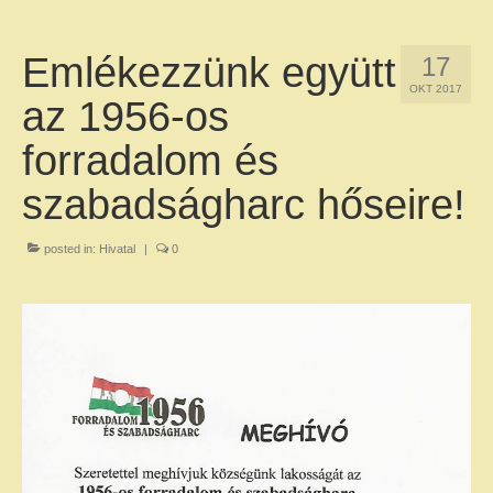
SAJÓSENYÉRŐL
Emlékezzünk együtt
17
Földrajzi jellemzők
OKT 2017
az 1956-os
Települési adatok
forradalom és
Településtörténet
szabadságharc hőseire!
KÖZIGAZGATÁS
Sajósenye község Önkormányzata
posted in:
Hivatal
|
0
Polgármesteri Hivatal
Közérdekű adatok
Közérdekű adatok – Szervezeti,
személyzeti adatok
Közérdekű adatok – Tevékenységre,
működésre vonatkozó adatok