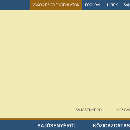
VAKOK ÉS GYENGÉNLÁTÓK
FŐOLDAL
HÍREK
Saj
SAJÓSENYÉRŐL
KÖZIGA
SAJÓSENYÉRŐL
KÖZIGAZGATÁ