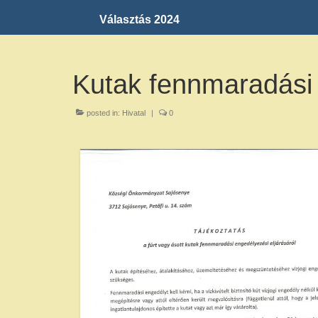
Választás 2024
Kutak fennmaradási 
posted in:
Hivatal
|
0