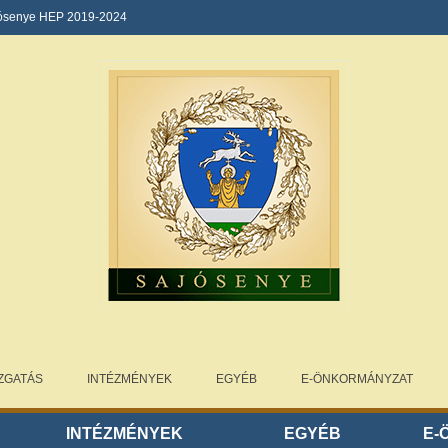
ósenye HEP 2019-2024
ZGATÁS
INTÉZMÉNYEK
EGYÉB
E-ÖNKORMÁNYZAT
S
INTÉZMÉNYEK
EGYÉB
E-