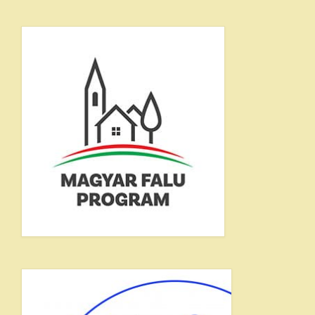
Közérdekű adatok – Gazdálkodási adatok
INTÉZMÉNYEK
Faluház
Fiatalok háza
Sajósenyei Aprajafalva Óvoda és Mini
Bölcsőde
Egyéb intézmények
EGYÉB
Civil szervezetek
Testvértelepülés
Szolgáltatók