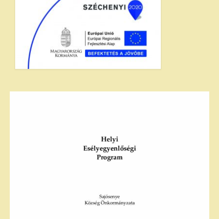
Ökumenikus templom
Egyéb intézmények
Pályázatok
E-ÖNKORMÁNYZAT
Rendeletek
Letölthető nyomtatványok
GALÉRIA
Választás 2024